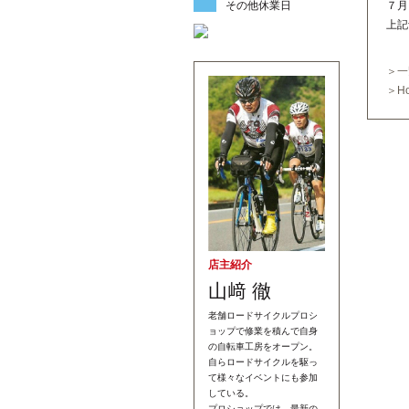
その他休業日
７月
上記
＞一
＞H
店主紹介
山﨑 徹
老舗ロードサイクルプロシ
ョップで修業を積んで自身
の自転車工房をオープン。
自らロードサイクルを駆っ
て様々なイベントにも参加
している。
プロショップでは、最新の