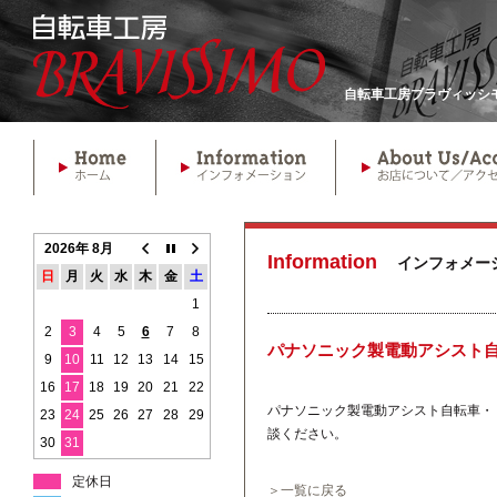
自転車工房ブラヴィッシモ
2026年 8月
Information
インフォメー
日
月
火
水
木
金
土
1
2
3
4
5
6
7
8
パナソニック製電動アシスト自
9
10
11
12
13
14
15
16
17
18
19
20
21
22
パナソニック製電動アシスト自転車・
23
24
25
26
27
28
29
談ください。
30
31
定休日
＞一覧に戻る