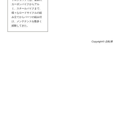
カーボンバイクからアル
ミ、スチールバイクまで、
様々なロードサイクルの組
み立てからパーツの組み付
け、メンテナンスを数多く
経験してきた。
Copyright© 自転車工