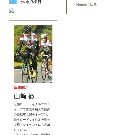
その他休業日
＞Homeに戻る
店主紹介
山﨑 徹
老舗ロードサイクルプロシ
ョップで修業を積んで自身
の自転車工房をオープン。
自らロードサイクルを駆っ
て様々なイベントにも参加
している。
プロショップでは、最新の